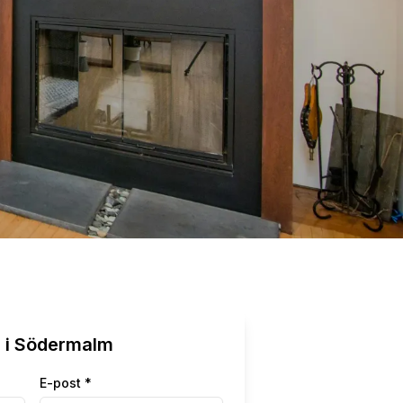
g
i
Södermalm
E-post *