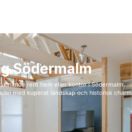
ng Södermalm
t skinande rent hem eller kontor i Södermalm.
sdel med kuperat landskap och historisk charm