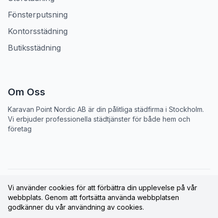
Fönsterputsning
Kontorsstädning
Butiksstädning
Om Oss
Karavan Point Nordic AB
är din pålitliga städfirma i Stockholm.
Vi erbjuder professionella städtjänster för både hem och
företag
©
2026
Karavan Point Nordic AB
. Alla rättigheter
Vi använder cookies för att förbättra din upplevelse på vår
webbplats. Genom att fortsätta använda webbplatsen
förbehållna.
godkänner du vår användning av cookies.