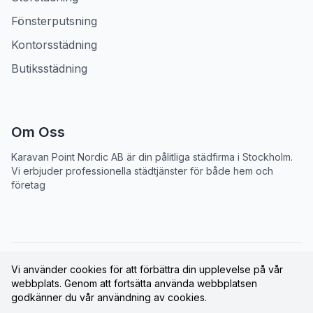
Fönsterputsning
Kontorsstädning
Butiksstädning
Om Oss
Karavan Point Nordic AB
är din pålitliga städfirma i Stockholm.
Vi erbjuder professionella städtjänster för både hem och
företag
©
2026
Karavan Point Nordic AB
. Alla rättigheter
Vi använder cookies för att förbättra din upplevelse på vår
webbplats. Genom att fortsätta använda webbplatsen
förbehållna.
godkänner du vår användning av cookies.