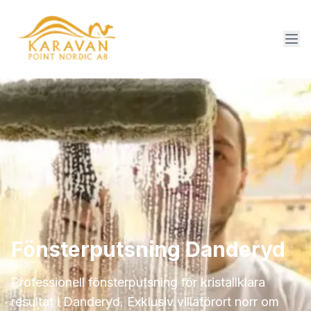
Fönsterputsning Danderyd
Professionell fönsterputsning för kristallklara
resultat i Danderyd. Exklusiv villaförort norr om