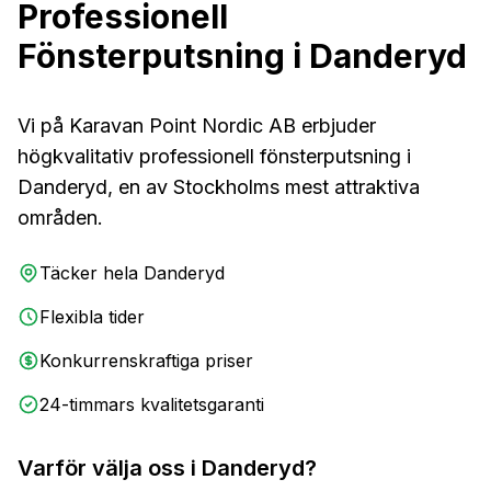
Professionell
Fönsterputsning
i
Danderyd
Vi på
Karavan Point Nordic AB
erbjuder
högkvalitativ
professionell fönsterputsning
i
Danderyd
, en av Stockholms mest
attraktiva
områden.
Täcker hela
Danderyd
Flexibla tider
Konkurrenskraftiga priser
24-timmars kvalitetsgaranti
Varför välja oss i
Danderyd
?